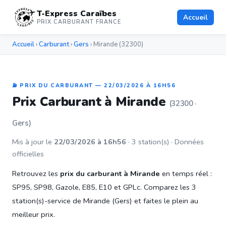
T-Express Caraïbes
Accueil
PRIX CARBURANT FRANCE
Accueil
›
Carburant
›
Gers
› Mirande (32300)
⛽ PRIX DU CARBURANT — 22/03/2026 À 16H56
Prix Carburant à Mirande
(32300 ·
Gers)
Mis à jour le
22/03/2026 à 16h56
· 3 station(s) · Données
officielles
Retrouvez les
prix du carburant à Mirande
en temps réel :
SP95, SP98, Gazole, E85, E10 et GPLc. Comparez les 3
station(s)-service de Mirande (Gers) et faites le plein au
meilleur prix.