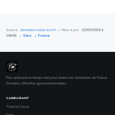
Source :
donnees.roulez-eco.fr
— Mise à jour :
22/03/2026 à
16h56
→ Gers
→ France
Prix carburant en temps réel pour toutes les communes de France.
Données officielles gouvernementales.
CARBURANT
Toute la France
Gers