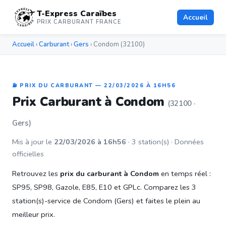
T-Express Caraïbes
Accueil
PRIX CARBURANT FRANCE
Accueil
›
Carburant
›
Gers
› Condom (32100)
⛽ PRIX DU CARBURANT — 22/03/2026 À 16H56
Prix Carburant à Condom
(32100 ·
Gers)
Mis à jour le
22/03/2026 à 16h56
· 3 station(s) · Données
officielles
Retrouvez les
prix du carburant à Condom
en temps réel :
SP95, SP98, Gazole, E85, E10 et GPLc. Comparez les 3
station(s)-service de Condom (Gers) et faites le plein au
meilleur prix.