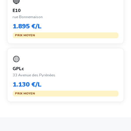
🔵
E10
rue Bonnemaison
1.895 €/L
PRIX MOYEN
🟡
GPLc
33 Avenue des Pyrénées
1.130 €/L
PRIX MOYEN