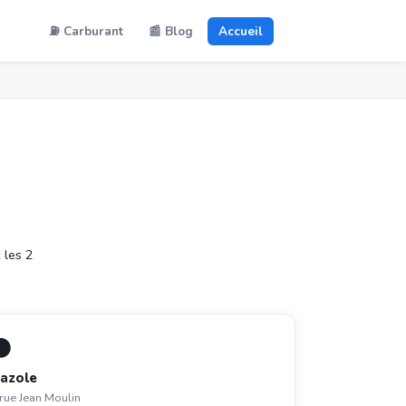
⛽ Carburant
📰 Blog
Accueil
 les 2
⚫
azole
rue Jean Moulin