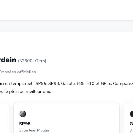
urdain
(32600 · Gers)
 Données officielles
in
en temps réel : SP95, SP98, Gazole, E85, E10 et GPLc. Comparez
s le plein au meilleur prix.
🟣
SP98
G
3 rue Jean Moulin
3 