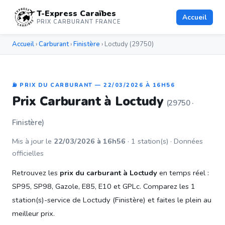
T-Express Caraïbes
Accueil
PRIX CARBURANT FRANCE
Accueil
›
Carburant
›
Finistère
› Loctudy (29750)
⛽ PRIX DU CARBURANT — 22/03/2026 À 16H56
Prix Carburant à Loctudy
(29750 ·
Finistère)
Mis à jour le
22/03/2026 à 16h56
· 1 station(s) · Données
officielles
Retrouvez les
prix du carburant à Loctudy
en temps réel :
SP95, SP98, Gazole, E85, E10 et GPLc. Comparez les 1
station(s)-service de Loctudy (Finistère) et faites le plein au
meilleur prix.