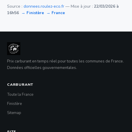
Source :
donnees.roulez-eco.fr
— Mise à jour :
22/03/2026 à
16h56
→ Finistère
→ France
Prix carburant en temps réel pour toutes les communes de France.
Données officielles gouvernementales.
CARBURANT
Toute la France
Finistère
Sitemap
SITE