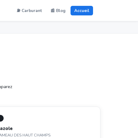
⛽ Carburant
📰 Blog
Accueil
mparez
⚫
azole
AMEAU DES HAUT CHAMPS