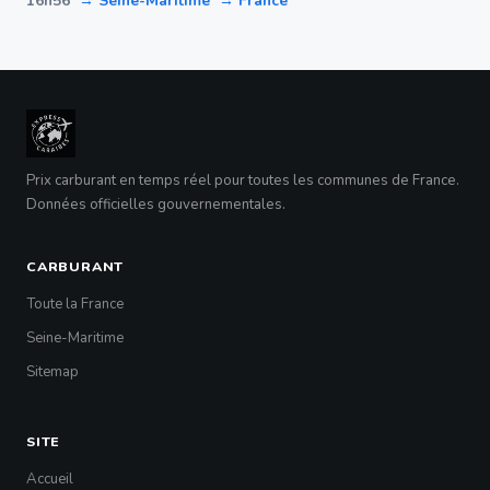
16h56
→ Seine-Maritime
→ France
Prix carburant en temps réel pour toutes les communes de France.
Données officielles gouvernementales.
CARBURANT
Toute la France
Seine-Maritime
Sitemap
SITE
Accueil