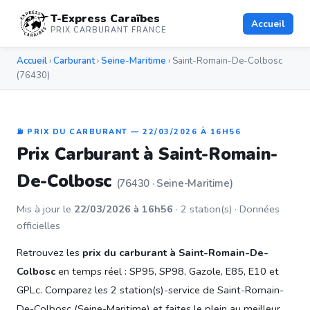
T-Express Caraïbes
Accueil
PRIX CARBURANT FRANCE
Accueil
›
Carburant
›
Seine-Maritime
› Saint-Romain-De-Colbosc
(76430)
⛽ PRIX DU CARBURANT — 22/03/2026 À 16H56
Prix Carburant à Saint-Romain-
De-Colbosc
(76430 · Seine-Maritime)
Mis à jour le
22/03/2026 à 16h56
· 2 station(s) · Données
officielles
Retrouvez les
prix du carburant à Saint-Romain-De-
Colbosc
en temps réel : SP95, SP98, Gazole, E85, E10 et
GPLc. Comparez les 2 station(s)-service de Saint-Romain-
De-Colbosc (Seine-Maritime) et faites le plein au meilleur