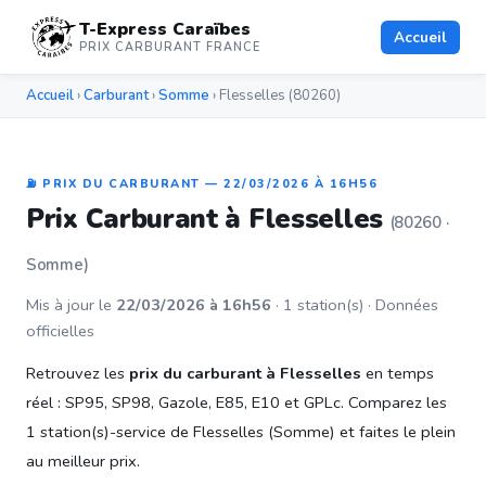
T-Express Caraïbes
Accueil
PRIX CARBURANT FRANCE
Accueil
›
Carburant
›
Somme
› Flesselles (80260)
⛽ PRIX DU CARBURANT — 22/03/2026 À 16H56
Prix Carburant à Flesselles
(80260 ·
Somme)
Mis à jour le
22/03/2026 à 16h56
· 1 station(s) · Données
officielles
Retrouvez les
prix du carburant à Flesselles
en temps
réel : SP95, SP98, Gazole, E85, E10 et GPLc. Comparez les
1 station(s)-service de Flesselles (Somme) et faites le plein
au meilleur prix.