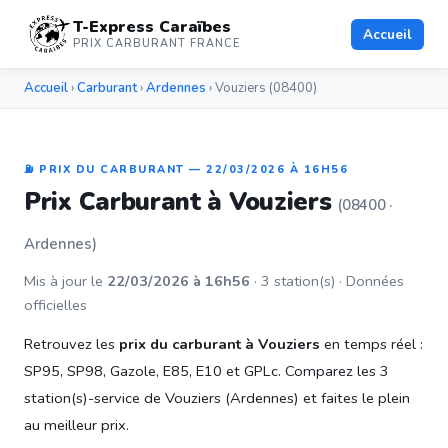
T-Express Caraïbes
Accueil
PRIX CARBURANT FRANCE
Accueil
›
Carburant
›
Ardennes
› Vouziers (08400)
⛽ PRIX DU CARBURANT — 22/03/2026 À 16H56
Prix Carburant à Vouziers
(08400 ·
Ardennes)
Mis à jour le
22/03/2026 à 16h56
· 3 station(s) · Données
officielles
Retrouvez les
prix du carburant à Vouziers
en temps réel :
SP95, SP98, Gazole, E85, E10 et GPLc. Comparez les 3
station(s)-service de Vouziers (Ardennes) et faites le plein
au meilleur prix.