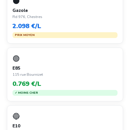
⚫
Gazole
Rd 976, Chestres
2.098 €/L
PRIX MOYEN
🟢
E85
115 rue Bournizet
0.769 €/L
✓ MOINS CHER
🔵
E10