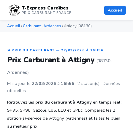
T-Express Caraïbes
Accueil
PRIX CARBURANT FRANCE
Accueil
›
Carburant
›
Ardennes
› Attigny (08130)
⛽ PRIX DU CARBURANT — 22/03/2026 À 16H56
Prix Carburant à Attigny
(08130 ·
Ardennes)
Mis à jour le
22/03/2026 à 16h56
· 2 station(s) · Données
officielles
Retrouvez les
prix du carburant à Attigny
en temps réel :
SP95, SP98, Gazole, E85, E10 et GPLc. Comparez les 2
station(s)-service de Attigny (Ardennes) et faites le plein
au meilleur prix.