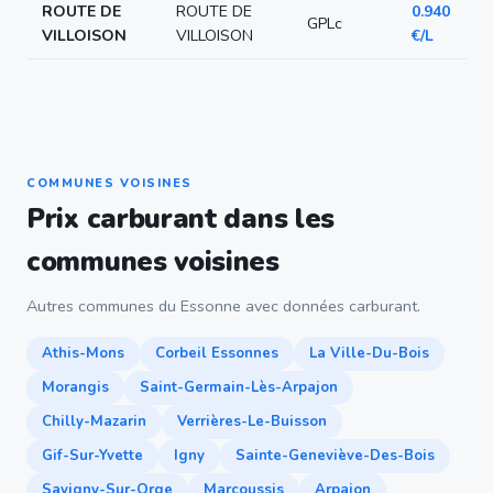
ROUTE DE
ROUTE DE
0.940
GPLc
VILLOISON
VILLOISON
€/L
COMMUNES VOISINES
Prix carburant dans les
communes voisines
Autres communes du Essonne avec données carburant.
Athis-Mons
Corbeil Essonnes
La Ville-Du-Bois
Morangis
Saint-Germain-Lès-Arpajon
Chilly-Mazarin
Verrières-Le-Buisson
Gif-Sur-Yvette
Igny
Sainte-Geneviève-Des-Bois
Savigny-Sur-Orge
Marcoussis
Arpajon