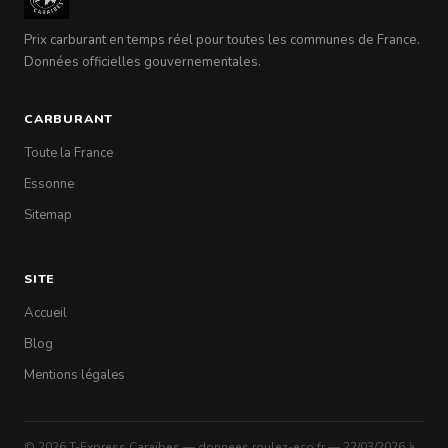
Prix carburant en temps réel pour toutes les communes de France.
Données officielles gouvernementales.
CARBURANT
Toute la France
Essonne
Sitemap
SITE
Accueil
Blog
Mentions légales
© 2026 T-Express Caraïbes — donnees.roulez-eco.fr — 22/03/2026 à