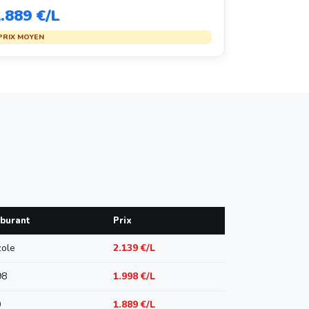
.889 €/L
PRIX MOYEN
burant
Prix
ole
2.139 €/L
98
1.998 €/L
0
1.889 €/L