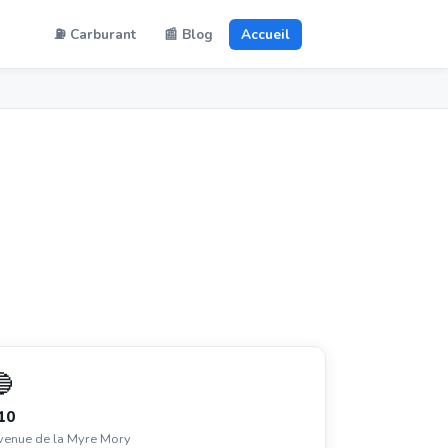
⛽ Carburant
📰 Blog
Accueil
🔵
10
venue de la Myre Mory