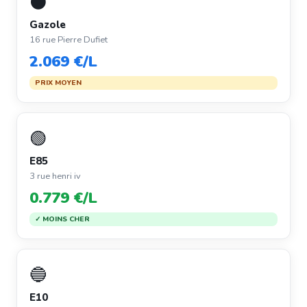
⚫
Gazole
16 rue Pierre Dufiet
2.069 €/L
PRIX MOYEN
🟢
E85
3 rue henri iv
0.779 €/L
✓ MOINS CHER
🔵
E10