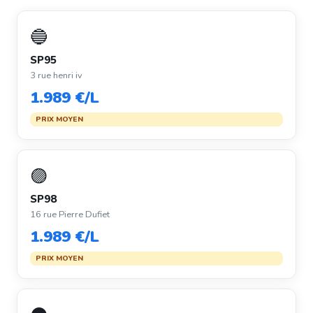
🔵
SP95
3 rue henri iv
1.989 €/L
PRIX MOYEN
🟣
SP98
16 rue Pierre Dufiet
1.989 €/L
PRIX MOYEN