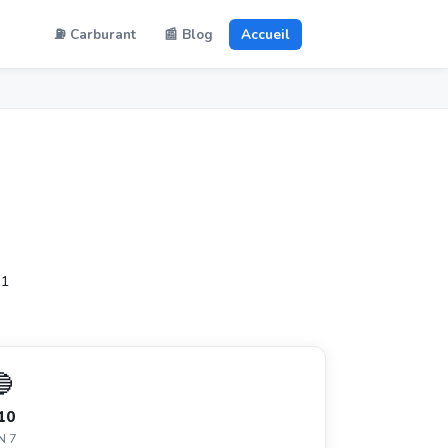
⛽ Carburant
📰 Blog
Accueil
 1
🔵
10
N 7