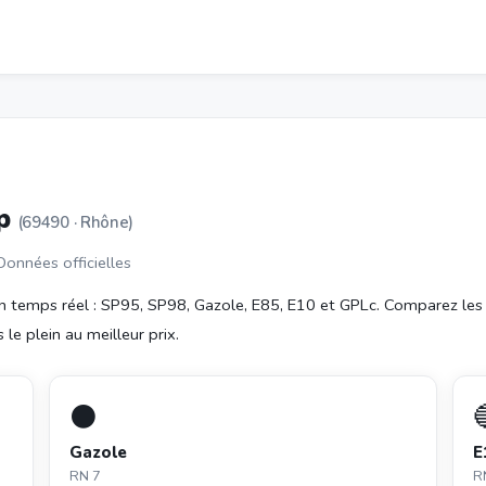
up
(69490 · Rhône)
 Données officielles
 temps réel : SP95, SP98, Gazole, E85, E10 et GPLc. Comparez les
le plein au meilleur prix.
⚫
Gazole
E
RN 7
R