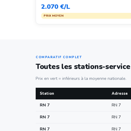
2.070 €/L
PRIX MOYEN
COMPARATIF COMPLET
Toutes les stations-servic
Prix en vert = inférieurs à la moyenne nationale.
Station
Adresse
RN 7
RN 7
RN 7
RN 7
RN 7
RN 7