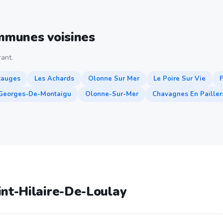
ommunes voisines
ant.
zauges
Les Achards
Olonne Sur Mer
Le Poire Sur Vie
-Georges-De-Montaigu
Olonne-Sur-Mer
Chavagnes En Pailler
int-Hilaire-De-Loulay