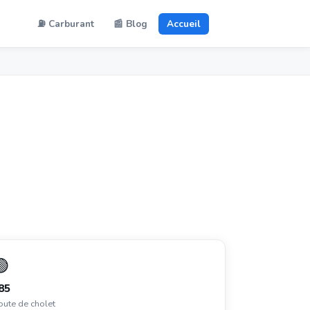
⛽ Carburant
📰 Blog
Accueil
🟢
85
ute de cholet