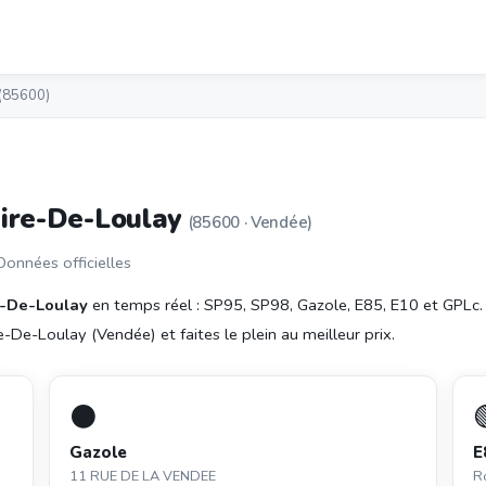
 (85600)
aire-De-Loulay
(85600 · Vendée)
 Données officielles
re-De-Loulay
en temps réel : SP95, SP98, Gazole, E85, E10 et GPLc.
-De-Loulay (Vendée) et faites le plein au meilleur prix.
⚫
Gazole
E
11 RUE DE LA VENDEE
Ro