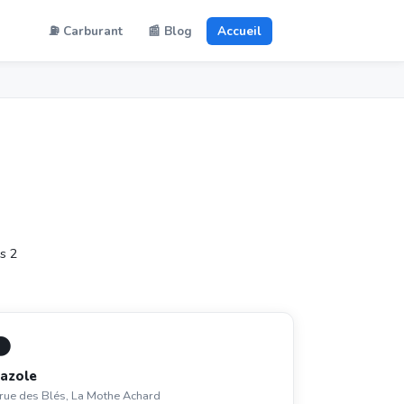
⛽ Carburant
📰 Blog
Accueil
s 2
⚫
azole
rue des Blés, La Mothe Achard