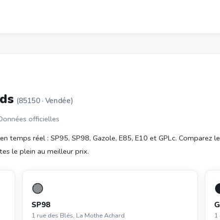
rds
(85150 · Vendée)
 Données officielles
en temps réel : SP95, SP98, Gazole, E85, E10 et GPLc. Comparez le
es le plein au meilleur prix.
🟣
SP98
G
1 rue des Blés, La Mothe Achard
1 