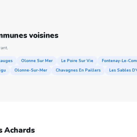
ommunes voisines
ant.
zauges
Olonne Sur Mer
Le Poire Sur Vie
Fontenay-Le-Com
igu
Olonne-Sur-Mer
Chavagnes En Paillers
Les Sables D
s Achards