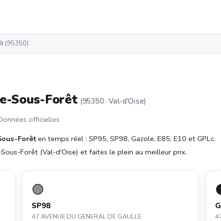
êt (95350)
ce-Sous-Forêt
(95350 · Val-d'Oise)
 Données officielles
-Sous-Forêt
en temps réel : SP95, SP98, Gazole, E85, E10 et GPLc.
ous-Forêt (Val-d'Oise) et faites le plein au meilleur prix.
🟣
SP98
G
47 AVENUE DU GENERAL DE GAULLE
4