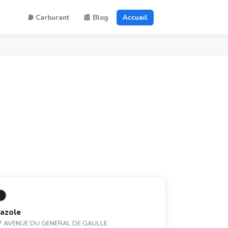
⛽ Carburant
📰 Blog
Accueil
⚫
azole
7 AVENUE DU GENERAL DE GAULLE