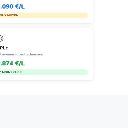
.090 €/L
PRIX MOYEN
🟡
PLc
0 avenue robert schumann
.874 €/L
✓ MOINS CHER