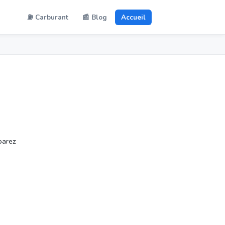
⛽ Carburant
📰 Blog
Accueil
parez