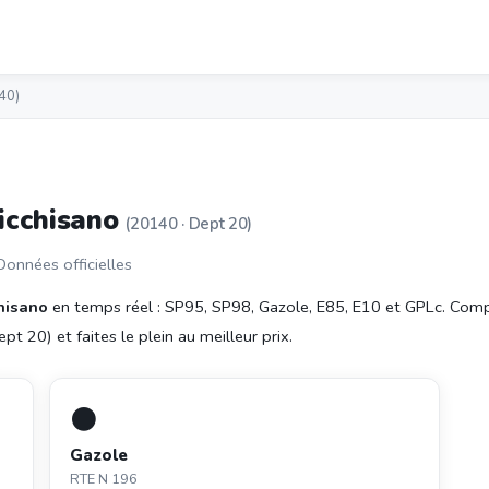
40)
Bicchisano
(20140 · Dept 20)
 Données officielles
chisano
en temps réel : SP95, SP98, Gazole, E85, E10 et GPLc. Com
t 20) et faites le plein au meilleur prix.
⚫
Gazole
RTE N 196