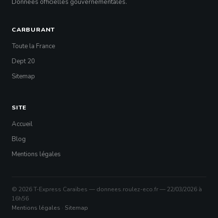
Données officielles gouvernementales.
CARBURANT
Toute la France
Dept 20
Sitemap
SITE
Accueil
Blog
Mentions légales
© 2026 T-Express Caraïbes — donnees.roulez-eco.fr — 22/03/2026 à
16h56
Mentions légales
·
Sitemap