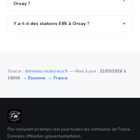
Orsay ?
Y a-t-il des stations E85 à Orsay ?
Source :
donnees.roulez-eco.fr
— Mise à jour :
22/03/2026 à
16h56
→ Essonne
→ France
Prix carburant en temps réel pour toutes les communes de France.
Données officielles gouvernementales.