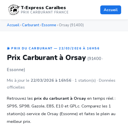
T-Express Caraïbes
Accueil
PRIX CARBURANT FRANCE
Accueil
›
Carburant
›
Essonne
› Orsay (91400)
⛽ PRIX DU CARBURANT — 22/03/2026 À 16H56
Prix Carburant à Orsay
(91400 ·
Essonne)
Mis à jour le
22/03/2026 à 16h56
· 1 station(s) · Données
officielles
Retrouvez les
prix du carburant à Orsay
en temps réel :
SP95, SP98, Gazole, E85, E10 et GPLc. Comparez les 1
station(s)-service de Orsay (Essonne) et faites le plein au
meilleur prix.