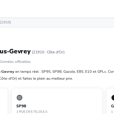
(21910)
ous-Gevrey
(21910 · Côte-d'Or)
 Données officielles
s-Gevrey
en temps réel : SP95, SP98, Gazole, E85, E10 et GPLc. C
te-d'Or) et faites le plein au meilleur prix.
🟣
SP98
G
1 RUE DES TILLEULS
1