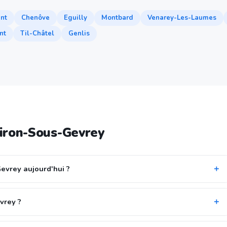
ant
Chenôve
Eguilly
Montbard
Venarey-Les-Laumes
nt
Til-Châtel
Genlis
iron-Sous-Gevrey
evrey aujourd'hui ?
vrey ?