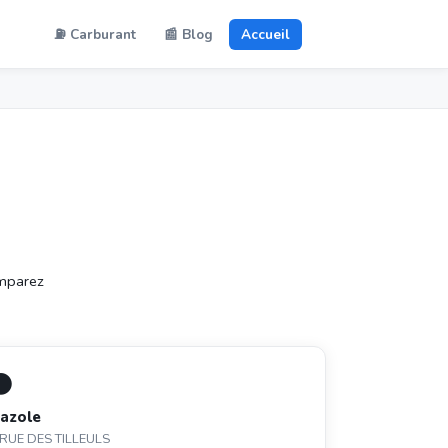
⛽ Carburant
📰 Blog
Accueil
omparez
⚫
azole
 RUE DES TILLEULS