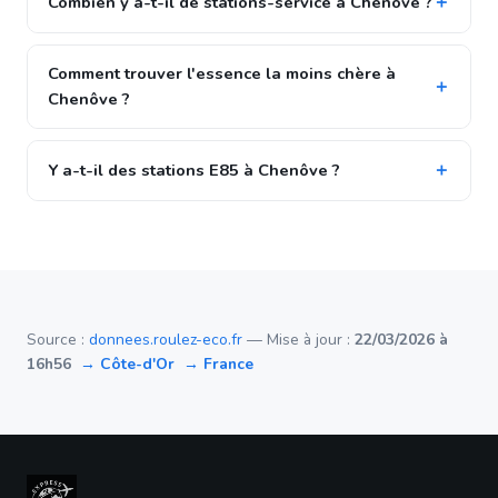
Combien y a-t-il de stations-service à Chenôve ?
Comment trouver l'essence la moins chère à
Chenôve ?
Y a-t-il des stations E85 à Chenôve ?
Source :
donnees.roulez-eco.fr
— Mise à jour :
22/03/2026 à
16h56
→ Côte-d'Or
→ France