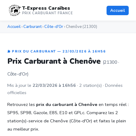
T-Express Caraïbes
Accueil
PRIX CARBURANT FRANCE
Accueil
›
Carburant
›
Côte-d'Or
› Chenôve (21300)
⛽ PRIX DU CARBURANT — 22/03/2026 À 16H56
Prix Carburant à Chenôve
(21300 ·
Côte-d'Or)
Mis à jour le
22/03/2026 à 16h56
· 2 station(s) · Données
officielles
Retrouvez les
prix du carburant à Chenôve
en temps réel :
SP95, SP98, Gazole, E85, E10 et GPLc. Comparez les 2
station(s)-service de Chenôve (Côte-d'Or) et faites le plein
au meilleur prix.