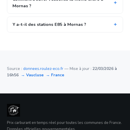
Mornas ?
Y a-t-il des stations E85 à Mornas ?
Source :
donnees.roulez-eco.fr
— Mise à jour :
22/03/2026 à
16h56
→ Vaucluse
→ France
Prix carburant en temps réel pour toutes les communes de France.
Données officielles gouvernementales.