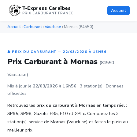
T-Express Caraïbes
Accueil
PRIX CARBURANT FRANCE
Accueil
›
Carburant
›
Vaucluse
› Mornas (84550)
⛽ PRIX DU CARBURANT — 22/03/2026 À 16H56
Prix Carburant à Mornas
(84550 ·
Vaucluse)
Mis à jour le
22/03/2026 à 16h56
· 3 station(s) · Données
officielles
Retrouvez les
prix du carburant à Mornas
en temps réel :
SP95, SP98, Gazole, E85, E10 et GPLc. Comparez les 3
station(s)-service de Mornas (Vaucluse) et faites le plein au
meilleur prix.