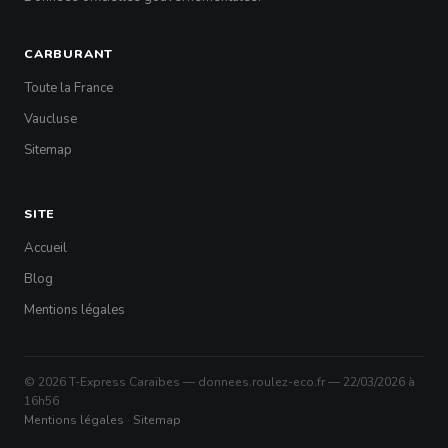
CARBURANT
Toute la France
Vaucluse
Sitemap
SITE
Accueil
Blog
Mentions légales
© 2026 T-Express Caraïbes — donnees.roulez-eco.fr — 22/03/2026 à
16h56
Mentions légales
·
Sitemap