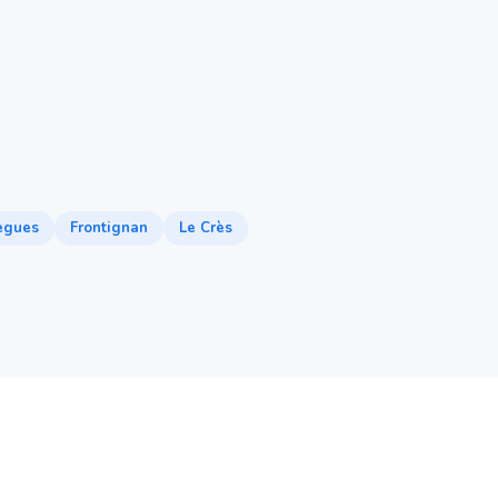
egues
Frontignan
Le Crès