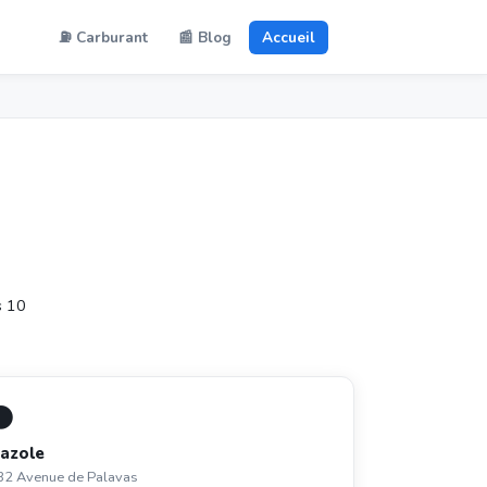
⛽ Carburant
📰 Blog
Accueil
s 10
⚫
azole
32 Avenue de Palavas