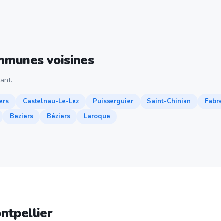
ommunes voisines
ant.
ers
Castelnau-Le-Lez
Puisserguier
Saint-Chinian
Fabr
Beziers
Béziers
Laroque
ntpellier