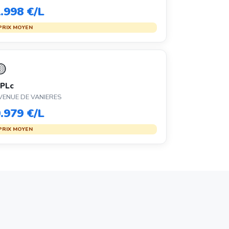
.998 €/L
PRIX MOYEN
🟡
PLc
VENUE DE VANIERES
.979 €/L
PRIX MOYEN