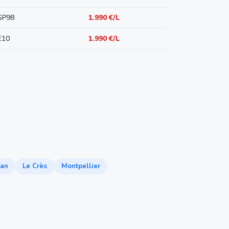
SP98
1.990 €/L
E10
1.990 €/L
nan
Le Crès
Montpellier