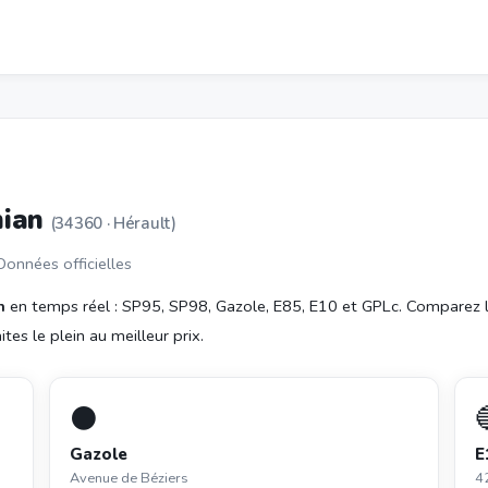
nian
(34360 · Hérault)
 Données officielles
n
en temps réel : SP95, SP98, Gazole, E85, E10 et GPLc. Comparez 
tes le plein au meilleur prix.
⚫
Gazole
E
Avenue de Béziers
4