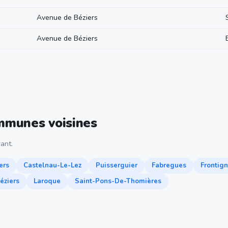
Avenue de Béziers
Avenue de Béziers
ommunes voisines
ant.
ers
Castelnau-Le-Lez
Puisserguier
Fabregues
Frontig
éziers
Laroque
Saint-Pons-De-Thomières