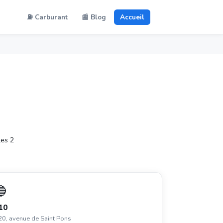
⛽ Carburant
📰 Blog
Accueil
les 2
🔵
10
20, avenue de Saint Pons