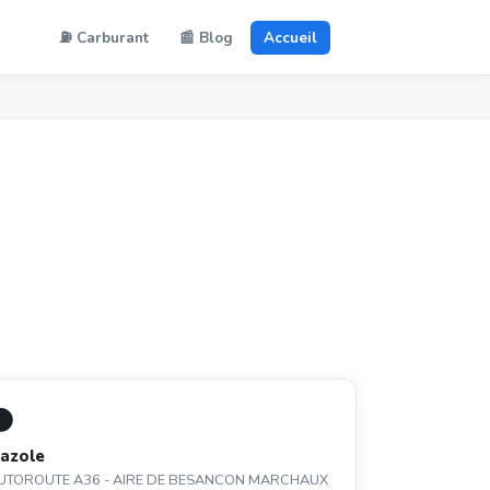
⛽ Carburant
📰 Blog
Accueil
3
⚫
azole
UTOROUTE A36 - AIRE DE BESANCON MARCHAUX