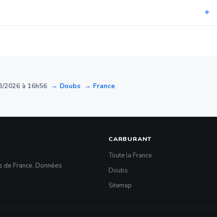
3/2026 à 16h56
→ Doubs
→ France
CARBURANT
Toute la France
es de France. Données
Doubs
Sitemap