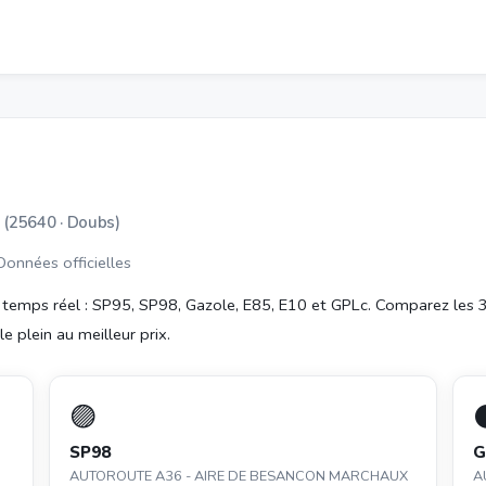
x
(25640 · Doubs)
 Données officielles
temps réel : SP95, SP98, Gazole, E85, E10 et GPLc. Comparez les 
e plein au meilleur prix.
🟣
SP98
G
AUTOROUTE A36 - AIRE DE BESANCON MARCHAUX
A