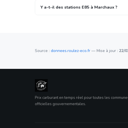
Y a-t-il des stations E85 à Marchaux ?
Source :
donnees.roulez-eco.fr
— Mise à jour :
22/0
Prix carburant en temps réel pour toutes les commun
officielles gouvernementales.