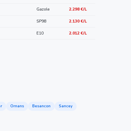
Gazole
2.298 €/L
SP98
2.130 €/L
E10
2.012 €/L
er
Ornans
Besancon
Sancey