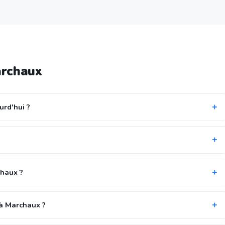
archaux
urd'hui ?
chaux ?
 à Marchaux ?