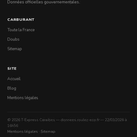
Données officielles gouvernementales.
CARBURANT
Toute la France
Doubs
Sitemap
SITE
Accueil
Blog
Mentions légales
© 2026 T-Express Caraïbes — donnees.roulez-eco.fr — 22/03/2026 à
16h56
Mentions légales
·
Sitemap