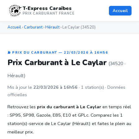
T-Express Caraïbes
Accueil
PRIX CARBURANT FRANCE
Accueil
›
Carburant
›
Hérault
› Le Caylar (34520)
⛽ PRIX DU CARBURANT — 22/03/2026 À 16H56
Prix Carburant à Le Caylar
(34520 ·
Hérault)
Mis à jour le
22/03/2026 à 16h56
· 1 station(s) · Données
officielles
Retrouvez les
prix du carburant à Le Caylar
en temps réel
: SP95, SP98, Gazole, E85, E10 et GPLc. Comparez les 1
station(s)-service de Le Caylar (Hérault) et faites le plein au
meilleur prix.