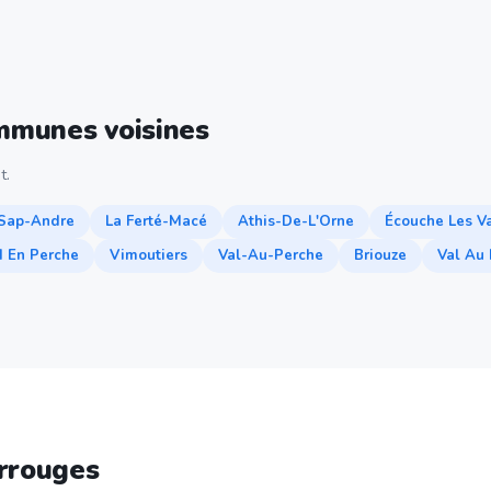
ommunes voisines
t.
 Sap-Andre
La Ferté-Macé
Athis-De-L'Orne
Écouche Les V
 En Perche
Vimoutiers
Val-Au-Perche
Briouze
Val Au
rrouges