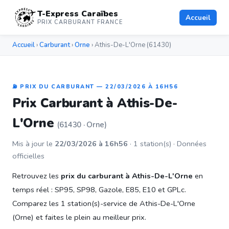
T-Express Caraïbes
Accueil
PRIX CARBURANT FRANCE
Accueil
›
Carburant
›
Orne
› Athis-De-L'Orne (61430)
⛽ PRIX DU CARBURANT — 22/03/2026 À 16H56
Prix Carburant à Athis-De-
L'Orne
(61430 · Orne)
Mis à jour le
22/03/2026 à 16h56
· 1 station(s) · Données
officielles
Retrouvez les
prix du carburant à Athis-De-L'Orne
en
temps réel : SP95, SP98, Gazole, E85, E10 et GPLc.
Comparez les 1 station(s)-service de Athis-De-L'Orne
(Orne) et faites le plein au meilleur prix.