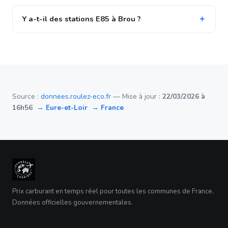
Y a-t-il des stations E85 à Brou ?
Source :
donnees.roulez-eco.fr
— Mise à jour :
22/03/2026 à
16h56
→ Eure-et-Loir
→ France
Prix carburant en temps réel pour toutes les communes de France.
Données officielles gouvernementales.