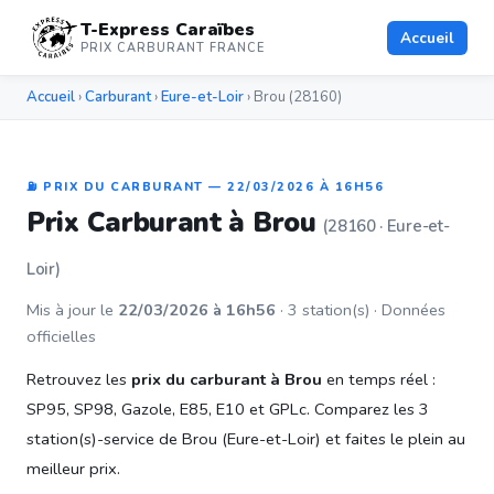
T-Express Caraïbes
Accueil
PRIX CARBURANT FRANCE
Accueil
›
Carburant
›
Eure-et-Loir
› Brou (28160)
⛽ PRIX DU CARBURANT — 22/03/2026 À 16H56
Prix Carburant à Brou
(28160 · Eure-et-
Loir)
Mis à jour le
22/03/2026 à 16h56
· 3 station(s) · Données
officielles
Retrouvez les
prix du carburant à Brou
en temps réel :
SP95, SP98, Gazole, E85, E10 et GPLc. Comparez les 3
station(s)-service de Brou (Eure-et-Loir) et faites le plein au
meilleur prix.