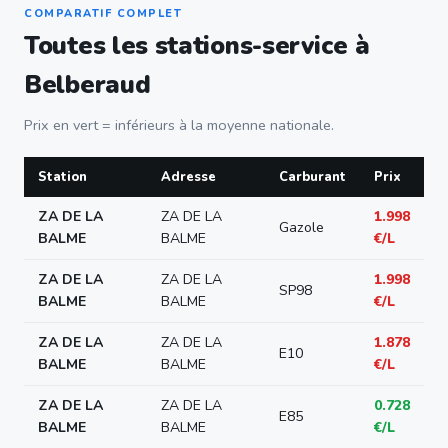
COMPARATIF COMPLET
Toutes les stations-service à
Belberaud
Prix en vert = inférieurs à la moyenne nationale.
Station
Adresse
Carburant
Prix
ZA DE LA
ZA DE LA
1.998
Gazole
BALME
BALME
€/L
ZA DE LA
ZA DE LA
1.998
SP98
BALME
BALME
€/L
ZA DE LA
ZA DE LA
1.878
E10
BALME
BALME
€/L
ZA DE LA
ZA DE LA
0.728
E85
BALME
BALME
€/L