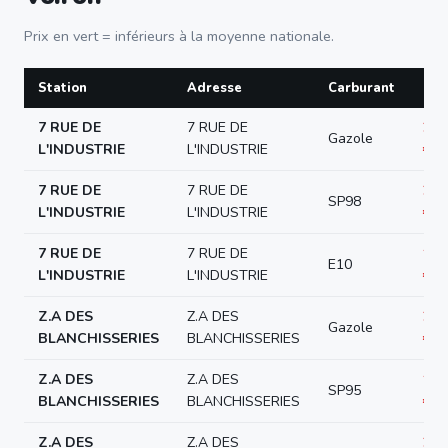
Prix en vert = inférieurs à la moyenne nationale.
Station
Adresse
Carburant
Pri
7 RUE DE
7 RUE DE
2.0
Gazole
L'INDUSTRIE
L'INDUSTRIE
€/L
7 RUE DE
7 RUE DE
2.0
SP98
L'INDUSTRIE
L'INDUSTRIE
€/L
7 RUE DE
7 RUE DE
1.9
E10
L'INDUSTRIE
L'INDUSTRIE
€/L
Z.A DES
Z.A DES
2.1
Gazole
BLANCHISSERIES
BLANCHISSERIES
€/L
Z.A DES
Z.A DES
1.9
SP95
BLANCHISSERIES
BLANCHISSERIES
€/L
Z.A DES
Z.A DES
2.0