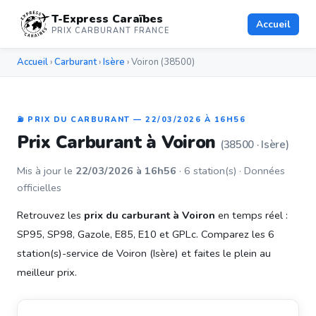
T-Express Caraïbes
Accueil
PRIX CARBURANT FRANCE
Accueil
›
Carburant
›
Isère
› Voiron (38500)
⛽ PRIX DU CARBURANT — 22/03/2026 À 16H56
Prix Carburant à Voiron
(38500 · Isère)
Mis à jour le
22/03/2026 à 16h56
· 6 station(s) · Données
officielles
Retrouvez les
prix du carburant à Voiron
en temps réel :
SP95, SP98, Gazole, E85, E10 et GPLc. Comparez les 6
station(s)-service de Voiron (Isère) et faites le plein au
meilleur prix.