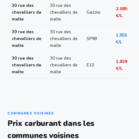
30 rue des
30 rue des
2.085
chevalliers de
chevalliers de
Gazole
€/L
malte
malte
30 rue des
30 rue des
1.955
chevalliers de
chevalliers de
SP98
€/L
malte
malte
30 rue des
30 rue des
1.839
chevalliers de
chevalliers de
E10
€/L
malte
malte
COMMUNES VOISINES
Prix carburant dans les
communes voisines