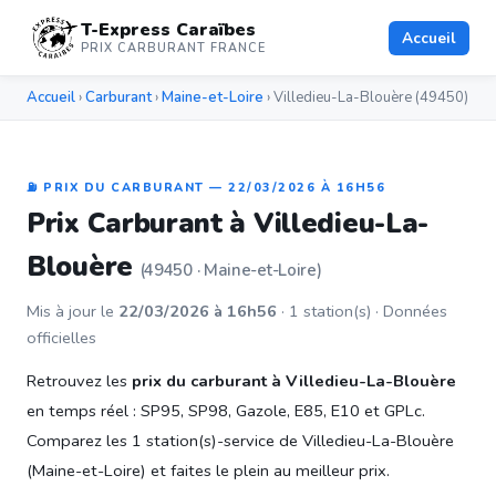
T-Express Caraïbes
Accueil
PRIX CARBURANT FRANCE
Accueil
›
Carburant
›
Maine-et-Loire
› Villedieu-La-Blouère (49450)
⛽ PRIX DU CARBURANT — 22/03/2026 À 16H56
Prix Carburant à Villedieu-La-
Blouère
(49450 · Maine-et-Loire)
Mis à jour le
22/03/2026 à 16h56
· 1 station(s) · Données
officielles
Retrouvez les
prix du carburant à Villedieu-La-Blouère
en temps réel : SP95, SP98, Gazole, E85, E10 et GPLc.
Comparez les 1 station(s)-service de Villedieu-La-Blouère
(Maine-et-Loire) et faites le plein au meilleur prix.