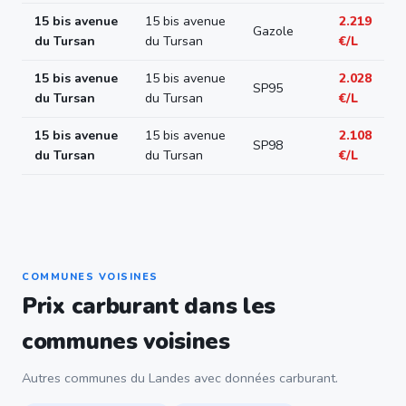
15 bis avenue
15 bis avenue
2.219
Gazole
du Tursan
du Tursan
€/L
15 bis avenue
15 bis avenue
2.028
SP95
du Tursan
du Tursan
€/L
15 bis avenue
15 bis avenue
2.108
SP98
du Tursan
du Tursan
€/L
COMMUNES VOISINES
Prix carburant dans les
communes voisines
Autres communes du Landes avec données carburant.