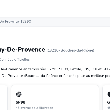
-De-Provence (13210)
émy-De-Provence
(13210 · Bouches-du-Rhône)
 Données officielles
-De-Provence
en temps réel : SP95, SP98, Gazole, E85, E10 et GPL
-De-Provence (Bouches-du-Rhône) et faites le plein au meilleur pri
🟣
SP98
G
45 avenue de la libération
45