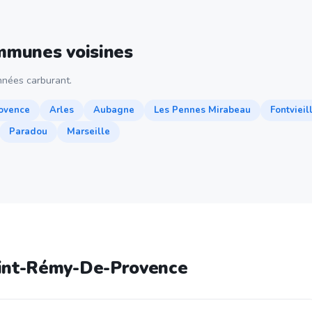
ommunes voisines
nées carburant.
ovence
Arles
Aubagne
Les Pennes Mirabeau
Fontvieil
Paradou
Marseille
aint-Rémy-De-Provence