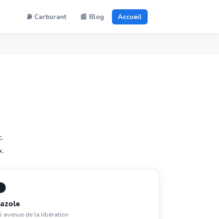
⛽ Carburant
📰 Blog
Accueil
c.
x.
⚫
azole
 avenue de la libération