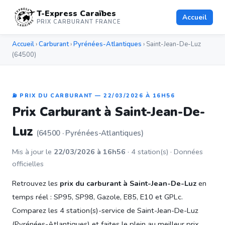
T-Express Caraïbes
Accueil
PRIX CARBURANT FRANCE
Accueil
›
Carburant
›
Pyrénées-Atlantiques
› Saint-Jean-De-Luz
(64500)
⛽ PRIX DU CARBURANT — 22/03/2026 À 16H56
Prix Carburant à Saint-Jean-De-
Luz
(64500 · Pyrénées-Atlantiques)
Mis à jour le
22/03/2026 à 16h56
· 4 station(s) · Données
officielles
Retrouvez les
prix du carburant à Saint-Jean-De-Luz
en
temps réel : SP95, SP98, Gazole, E85, E10 et GPLc.
Comparez les 4 station(s)-service de Saint-Jean-De-Luz
(Pyrénées-Atlantiques) et faites le plein au meilleur prix.