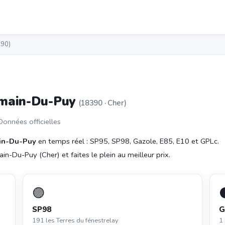
390)
ermain-Du-Puy
(18390 · Cher)
 Données officielles
ain-Du-Puy
en temps réel : SP95, SP98, Gazole, E85, E10 et GPLc.
n-Du-Puy (Cher) et faites le plein au meilleur prix.
🟣
SP98
G
191 les Terres du fénestrelay
1