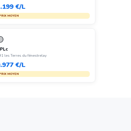
.199 €/L
PRIX MOYEN
🟡
PLc
1 les Terres du fénestrelay
.977 €/L
PRIX MOYEN