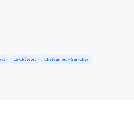
val
Le Châtelet
Chateauneuf-Sur-Cher