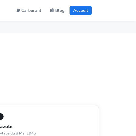
⛽ Carburant
📰 Blog
Accueil
⚫
azole
 Place du 8 Mai 1945