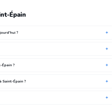
int-Épain
jourd'hui ?
t-Épain ?
à Saint-Épain ?