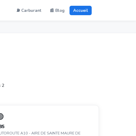
⛽ Carburant
📰 Blog
Accueil
s 2
🟢
85
UTOROUTE A10 - AIRE DE SAINTE MAURE DE