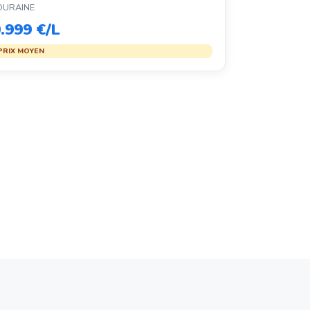
OURAINE
.999 €/L
PRIX MOYEN