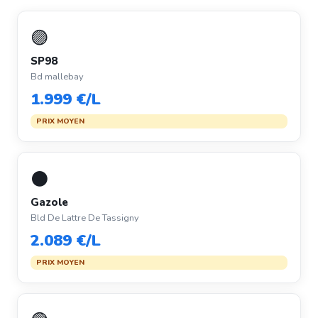
🟣
SP98
Bd mallebay
1.999 €/L
PRIX MOYEN
⚫
Gazole
Bld De Lattre De Tassigny
2.089 €/L
PRIX MOYEN