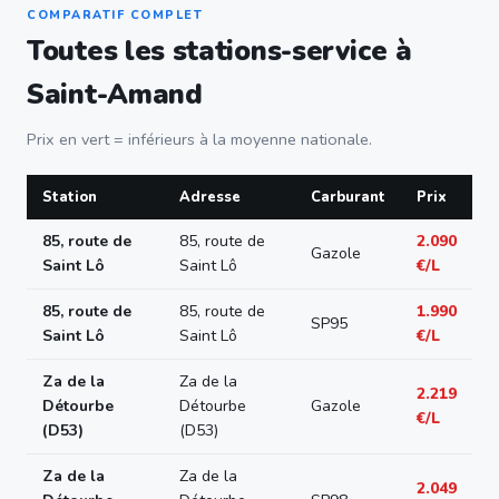
COMPARATIF COMPLET
Toutes les stations-service à
Saint-Amand
Prix en vert = inférieurs à la moyenne nationale.
Station
Adresse
Carburant
Prix
85, route de
85, route de
2.090
Gazole
Saint Lô
Saint Lô
€/L
85, route de
85, route de
1.990
SP95
Saint Lô
Saint Lô
€/L
Za de la
Za de la
2.219
Détourbe
Détourbe
Gazole
€/L
(D53)
(D53)
Za de la
Za de la
2.049