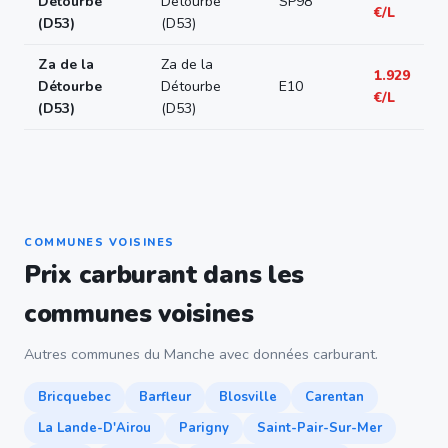
Détourbe
Détourbe
SP98
€/L
(D53)
(D53)
Za de la
Za de la
1.929
Détourbe
Détourbe
E10
€/L
(D53)
(D53)
COMMUNES VOISINES
Prix carburant dans les
communes voisines
Autres communes du Manche avec données carburant.
Bricquebec
Barfleur
Blosville
Carentan
La Lande-D'Airou
Parigny
Saint-Pair-Sur-Mer