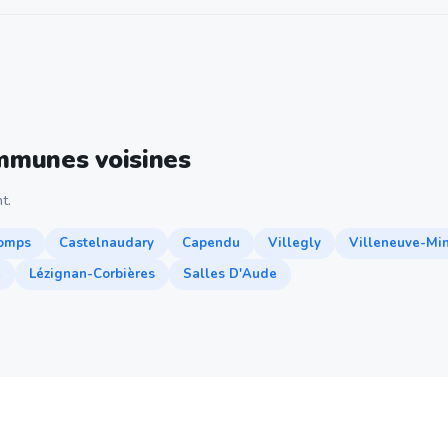
ommunes voisines
t.
omps
Castelnaudary
Capendu
Villegly
Villeneuve-Min
e
Lézignan-Corbières
Salles D'Aude