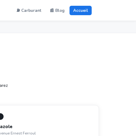
⛽ Carburant
📰 Blog
Accueil
arez
⚫
azole
venue Ernest Ferroul