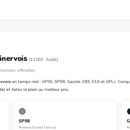
Minervois
(11160 · Aude)
 Données officielles
ervois
en temps réel : SP95, SP98, Gazole, E85, E10 et GPLc. Comp
) et faites le plein au meilleur prix.
🟣
SP98
G
Avenue Ernest Ferroul
A