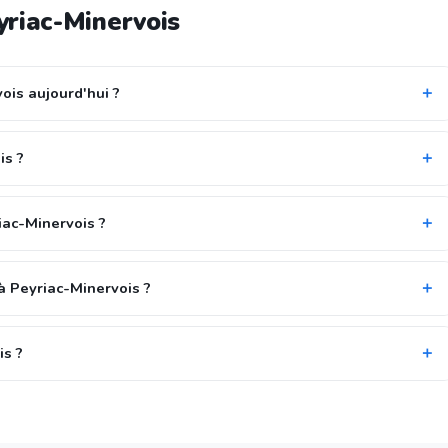
yriac-Minervois
ois aujourd'hui ?
is ?
iac-Minervois ?
à Peyriac-Minervois ?
is ?