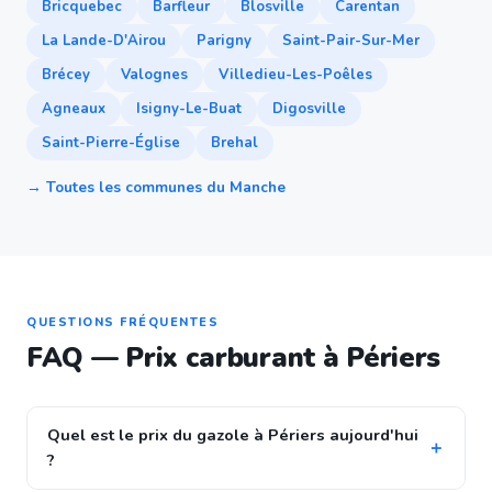
Bricquebec
Barfleur
Blosville
Carentan
La Lande-D'Airou
Parigny
Saint-Pair-Sur-Mer
Brécey
Valognes
Villedieu-Les-Poêles
Agneaux
Isigny-Le-Buat
Digosville
Saint-Pierre-Église
Brehal
→ Toutes les communes du Manche
QUESTIONS FRÉQUENTES
FAQ — Prix carburant à Périers
Quel est le prix du gazole à Périers aujourd'hui
?