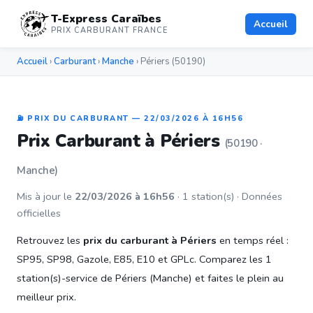
T-Express Caraïbes
Accueil
PRIX CARBURANT FRANCE
Accueil
›
Carburant
›
Manche
› Périers (50190)
⛽ PRIX DU CARBURANT — 22/03/2026 À 16H56
Prix Carburant à Périers
(50190 ·
Manche)
Mis à jour le
22/03/2026 à 16h56
· 1 station(s) · Données
officielles
Retrouvez les
prix du carburant à Périers
en temps réel :
SP95, SP98, Gazole, E85, E10 et GPLc. Comparez les 1
station(s)-service de Périers (Manche) et faites le plein au
meilleur prix.