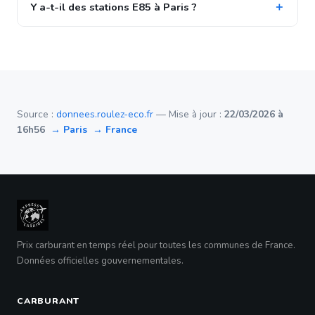
Y a-t-il des stations E85 à Paris ?
Source :
donnees.roulez-eco.fr
— Mise à jour :
22/03/2026 à
16h56
→ Paris
→ France
Prix carburant en temps réel pour toutes les communes de France.
Données officielles gouvernementales.
CARBURANT