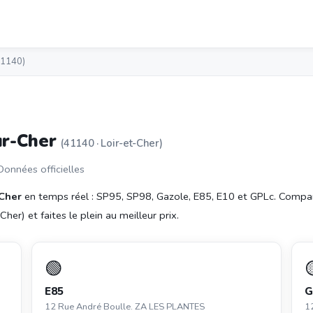
41140)
ur-Cher
(41140 · Loir-et-Cher)
 Données officielles
-Cher
en temps réel : SP95, SP98, Gazole, E85, E10 et GPLc. Compa
her) et faites le plein au meilleur prix.
🟢
E85
G
12 Rue André Boulle. ZA LES PLANTES
1