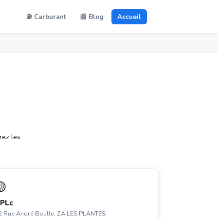
⛽ Carburant
📰 Blog
Accueil
rez les
🟡
PLc
2 Rue André Boulle. ZA LES PLANTES