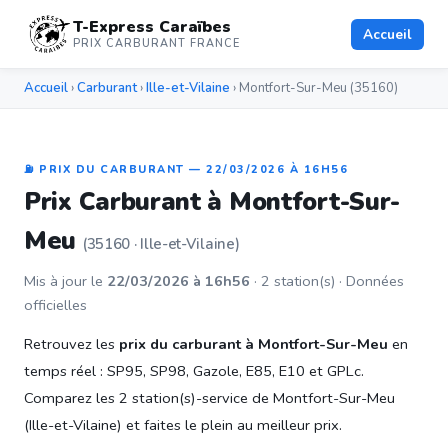
T-Express Caraïbes
Accueil
PRIX CARBURANT FRANCE
Accueil
›
Carburant
›
Ille-et-Vilaine
› Montfort-Sur-Meu (35160)
⛽ PRIX DU CARBURANT — 22/03/2026 À 16H56
Prix Carburant à Montfort-Sur-
Meu
(35160 · Ille-et-Vilaine)
Mis à jour le
22/03/2026 à 16h56
· 2 station(s) · Données
officielles
Retrouvez les
prix du carburant à Montfort-Sur-Meu
en
temps réel : SP95, SP98, Gazole, E85, E10 et GPLc.
Comparez les 2 station(s)-service de Montfort-Sur-Meu
(Ille-et-Vilaine) et faites le plein au meilleur prix.