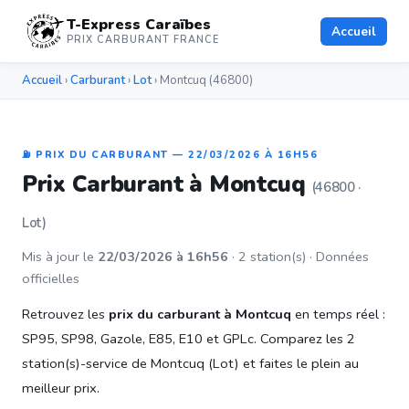
T-Express Caraïbes
Accueil
PRIX CARBURANT FRANCE
Accueil
›
Carburant
›
Lot
› Montcuq (46800)
⛽ PRIX DU CARBURANT — 22/03/2026 À 16H56
Prix Carburant à Montcuq
(46800 ·
Lot)
Mis à jour le
22/03/2026 à 16h56
· 2 station(s) · Données
officielles
Retrouvez les
prix du carburant à Montcuq
en temps réel :
SP95, SP98, Gazole, E85, E10 et GPLc. Comparez les 2
station(s)-service de Montcuq (Lot) et faites le plein au
meilleur prix.