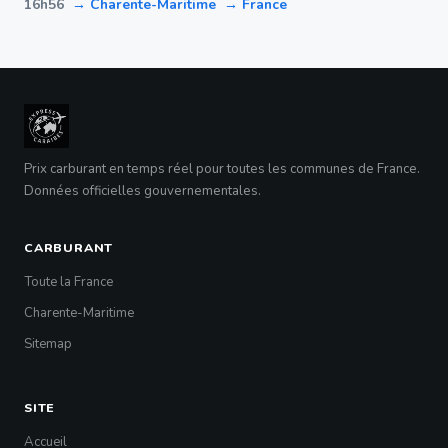
16h56
→ Charente-Maritime
→ France
Prix carburant en temps réel pour toutes les communes de France.
Données officielles gouvernementales.
CARBURANT
Toute la France
Charente-Maritime
Sitemap
SITE
Accueil