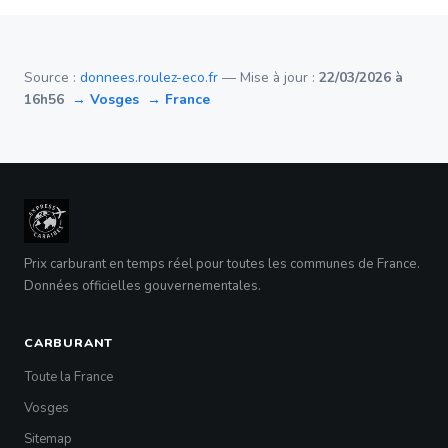
Source :
donnees.roulez-eco.fr
— Mise à jour :
22/03/2026 à
16h56
→ Vosges
→ France
Prix carburant en temps réel pour toutes les communes de France.
Données officielles gouvernementales.
CARBURANT
Toute la France
Vosges
Sitemap