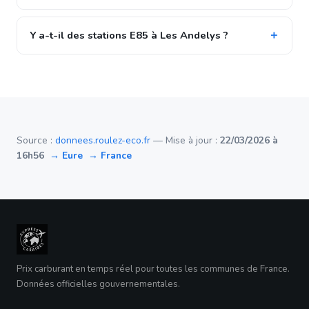
Y a-t-il des stations E85 à Les Andelys ?
Source :
donnees.roulez-eco.fr
— Mise à jour :
22/03/2026 à
16h56
→ Eure
→ France
Prix carburant en temps réel pour toutes les communes de France.
Données officielles gouvernementales.