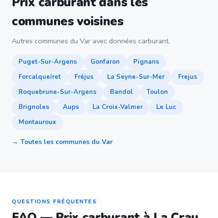
Prix carburant dans les
communes voisines
Autres communes du Var avec données carburant.
Puget-Sur-Argens
Gonfaron
Pignans
Forcalqueiret
Fréjus
La Seyne-Sur-Mer
Frejus
Roquebrune-Sur-Argens
Bandol
Toulon
Brignoles
Aups
La Croix-Valmer
Le Luc
Montauroux
→ Toutes les communes du Var
QUESTIONS FRÉQUENTES
FAQ — Prix carburant à La Crau